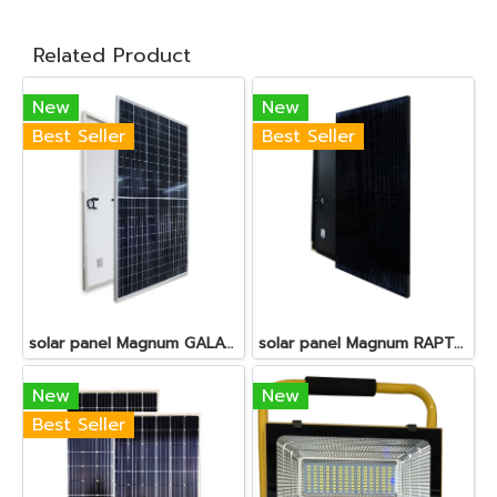
Related Product
New
New
Best Seller
Best Seller
solar panel Magnum GALAXY 380W/MONO/Halfcell
solar panel Magnum RAPTOR 330W/MONO
New
New
Best Seller