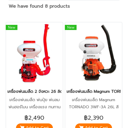
We have found 8 products
New
New
เครื่องพ่นเมล็ด 2 จังหวะ 26 ลิตร 3WF-3A Magnum MG2020(copy
เครื่องพ่นเมล็ด Magnum TORN
เครื่องพ่นเมล็ด พ่นปุ๋ย พ่นลม
เครื่องพ่นเมล็ด Magnum
พ่นฮอร์โมน เครื่องแรง ทนทาน
TORNADO 3WF-3A 26L สี
แถมอุปกรณ์พร้อมใช้งานไม่ต้อง
ส้ม ท่อดำ
฿2,490
฿2,390
ซื้อเพิ่ม / มีบริการเก็บปลายทาง
Add to Cart
Add to Cart